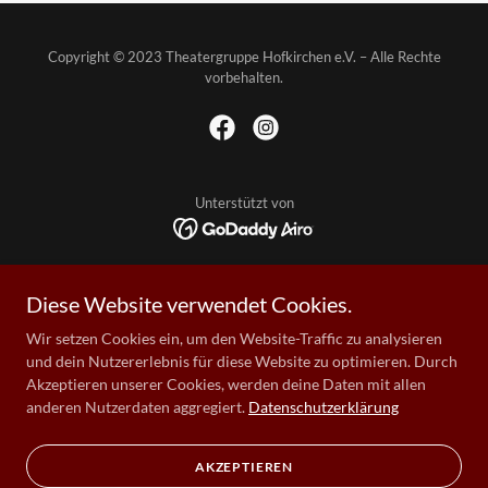
Copyright © 2023 Theatergruppe Hofkirchen e.V. – Alle Rechte
vorbehalten.
Unterstützt von
KINDER- & JUGENDTHEATER
Diese Website verwendet Cookies.
AUFFÜHRUNGSBEDINGUNGEN
DATENSCHUTZERKLÄRUNG
Wir setzen Cookies ein, um den Website-Traffic zu analysieren
IMPRESSUM
und dein Nutzererlebnis für diese Website zu optimieren. Durch
Akzeptieren unserer Cookies, werden deine Daten mit allen
ANFAHRT
anderen Nutzerdaten aggregiert.
Datenschutzerklärung
THEATER 2026-D' WAHLLUMPN
THEATER 2026-D' WAHLLUMPN
AUF D'SAITN IN HOFKIRCHEN
AKZEPTIEREN