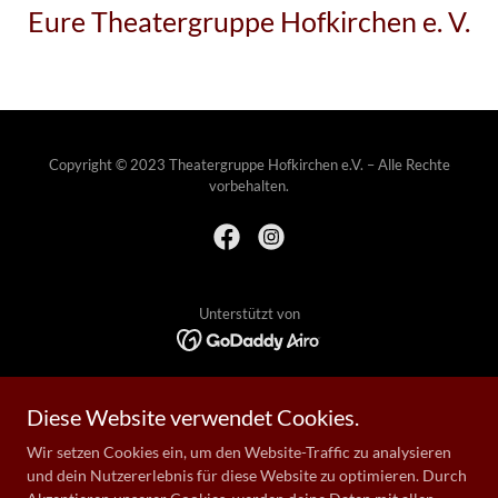
Eure Theatergruppe Hofkirchen e. V.
Copyright © 2023 Theatergruppe Hofkirchen e.V. – Alle Rechte
vorbehalten.
Unterstützt von
KINDER- & JUGENDTHEATER
Diese Website verwendet Cookies.
AUFFÜHRUNGSBEDINGUNGEN
DATENSCHUTZERKLÄRUNG
Wir setzen Cookies ein, um den Website-Traffic zu analysieren
IMPRESSUM
und dein Nutzererlebnis für diese Website zu optimieren. Durch